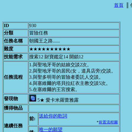
首頁
║
ID
930
分類
冒險任務
任務名稱
朝國王之路......
難度
★★★★★★★★★★
技能需求
搜索12 財寶鑑定14 開鎖12
1.與聖地牙哥的姑娘交談2次。
2.與聖地牙哥的居民(女，道具店旁)交談。
任務流程
3.與聖多明哥的冒險者委託人交談。
4.與塞維爾的塔貝拉紅衣主教交談5次。
5.在塞維爾的王宮搜索。
發現物
5★ 愛卡米羅蕾雅露
獲得物品
送給你的歌詞
前:
*
前置流程圖
連續任務
唯一的願望