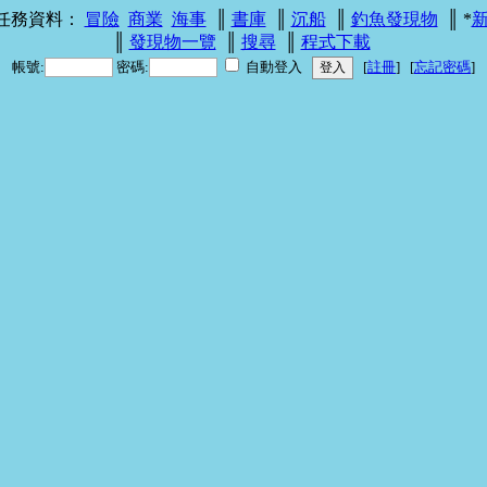
 任務資料：
冒險
商業
海事
║
書庫
║
沉船
║
釣魚發現物
║ *
║
發現物一覽
║
搜尋
║
程式下載
帳號:
密碼:
自動登入
[
註冊
] [
忘記密碼
]