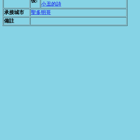
後:
小丑的詩
承接城市
聖多明哥
備註