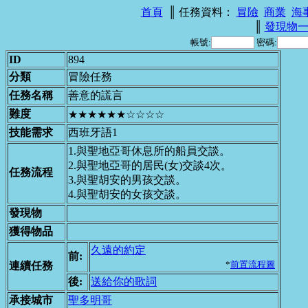
首頁
║ 任務資料：
冒險
商業
海
║
發現物
帳號:
密碼:
ID
894
分類
冒險任務
任務名稱
善意的謊言
難度
★★★★★★☆☆☆☆
技能需求
西班牙語1
1.與聖地亞哥休息所的船員交談。
2.與聖地亞哥的居民(女)交談4次。
任務流程
3.與聖胡安的男孩交談。
4.與聖胡安的女孩交談。
發現物
獲得物品
久遠的約定
前:
*
前置流程圖
連續任務
後:
送給你的歌詞
承接城市
聖多明哥