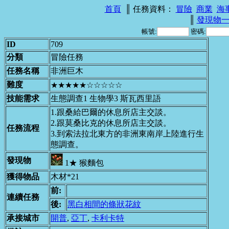
首頁
║ 任務資料：
冒險
商業
海
║
發現物
帳號:
密碼:
ID
709
分類
冒險任務
任務名稱
非洲巨木
難度
★★★★★☆☆☆☆☆
技能需求
生態調查1 生物學3 斯瓦西里語
1.跟桑給巴爾的休息所店主交談。
2.跟莫桑比克的休息所店主交談。
任務流程
3.到索法拉北東方的非洲東南岸上陸進行生
態調查。
發現物
1★ 猴麵包
獲得物品
木材*21
前:
連續任務
後:
黑白相間的條狀花紋
承接城市
開普
,
亞丁
,
卡利卡特