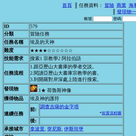
首頁
║ 任務資料：
冒險
商業
海
║
發現物
帳號:
密碼:
ID
579
分類
冒險任務
任務名稱
埃及的天神
難度
★★★★☆☆☆☆☆☆
技能需求
搜索1 宗教學2 阿拉伯語
1.跟亞歷山大書庫的學者交談。
任務流程
2.閱讀亞歷山大書庫宗教學的書。
3.到開羅對岸深處上陸進行搜索。
發現物
1★ 荷魯斯神像
獲得物品
埃及神的護符
調查吉薩的金字塔
前:
*
前置流程圖
連續任務
後:
承接城市
拿波里
,
突尼斯
,
伊斯坦堡