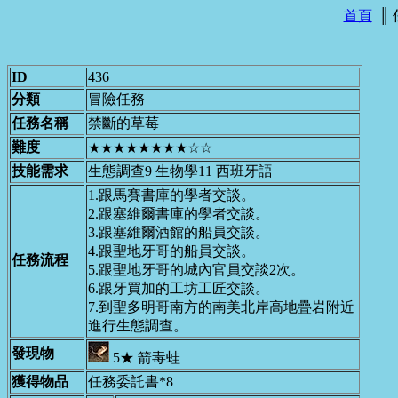
首頁
║
ID
436
分類
冒險任務
任務名稱
禁斷的草莓
難度
★★★★★★★★☆☆
技能需求
生態調查9 生物學11 西班牙語
1.跟馬賽書庫的學者交談。
2.跟塞維爾書庫的學者交談。
3.跟塞維爾酒館的船員交談。
4.跟聖地牙哥的船員交談。
任務流程
5.跟聖地牙哥的城內官員交談2次。
6.跟牙買加的工坊工匠交談。
7.到聖多明哥南方的南美北岸高地疊岩附近
進行生態調查。
發現物
5★ 箭毒蛙
獲得物品
任務委託書*8