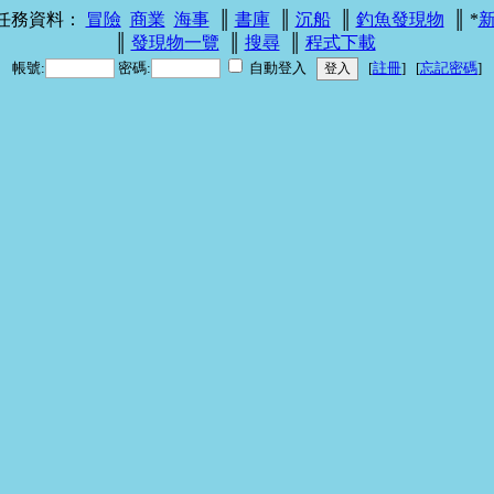
 任務資料：
冒險
商業
海事
║
書庫
║
沉船
║
釣魚發現物
║ *
║
發現物一覽
║
搜尋
║
程式下載
帳號:
密碼:
自動登入
[
註冊
] [
忘記密碼
]