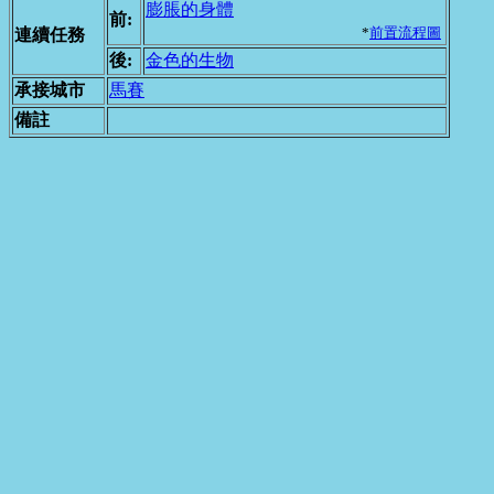
膨脹的身體
前:
*
前置流程圖
連續任務
後:
金色的生物
承接城市
馬賽
備註