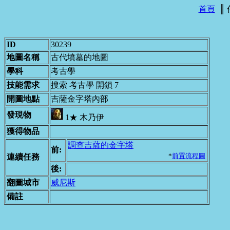
首頁
║
ID
30239
地圖名稱
古代墳墓的地圖
學科
考古學
技能需求
搜索 考古學 開鎖 7
開圖地點
吉薩金字塔內部
發現物
1★ 木乃伊
獲得物品
調查吉薩的金字塔
前:
*
前置流程圖
連續任務
後:
翻圖城市
威尼斯
備註