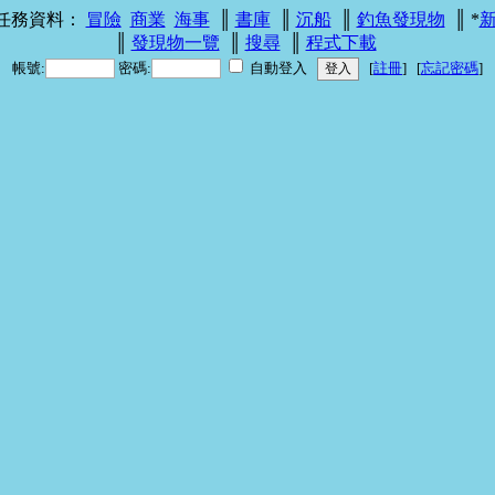
 任務資料：
冒險
商業
海事
║
書庫
║
沉船
║
釣魚發現物
║ *
║
發現物一覽
║
搜尋
║
程式下載
帳號:
密碼:
自動登入
[
註冊
] [
忘記密碼
]