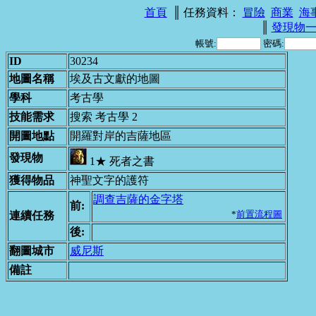
首頁
║ 任務資料：
冒險
商業
海
║
發現物
帳號:
密碼:
ID
30234
地圖名稱
埃及古文獻的地圖
學科
考古學
技能需求
搜索 考古學 2
開圖地點
開羅對岸的吉薩地區
發現物
1★ 死者之書
獲得物品
神聖文字的護符
調查吉薩的金字塔
前:
*
前置流程圖
連續任務
後:
翻圖城市
威尼斯
備註